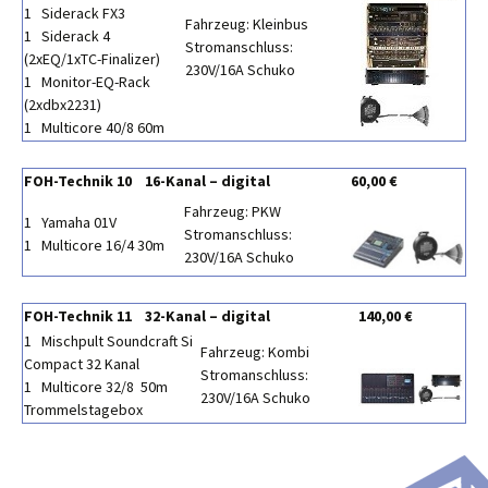
1 Siderack FX3
Fahrzeug: Kleinbus
1 Siderack 4
Stromanschluss:
(2xEQ/1xTC-Finalizer)
230V/16A Schuko
1 Monitor-EQ-Rack
(2xdbx2231)
1 Multicore 40/8 60m
FOH-Technik 10 16-Kanal – digital
60,00 €
Fahrzeug: PKW
1 Yamaha 01V
Stromanschluss:
1 Multicore 16/4 30m
230V/16A Schuko
FOH-Technik 11 32-Kanal – digital
140,00 €
1 Mischpult Soundcraft Si
Fahrzeug: Kombi
Compact 32 Kanal
Stromanschluss:
1 Multicore 32/8 50m
230V/16A Schuko
Trommelstagebox