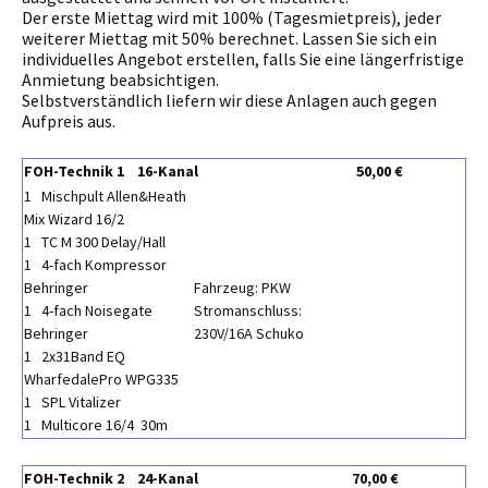
Der erste Miettag wird mit 100% (Tagesmietpreis), jeder
weiterer Miettag mit 50% berechnet. Lassen Sie sich ein
individuelles Angebot erstellen, falls Sie eine längerfristige
Anmietung beabsichtigen.
Selbstverständlich liefern wir diese Anlagen auch gegen
Aufpreis aus.
FOH-Technik 1 16-Kanal
50,00 €
1 Mischpult Allen&Heath
Mix Wizard 16/2
1 TC M 300 Delay/Hall
1 4-fach Kompressor
Behringer
Fahrzeug: PKW
1 4-fach Noisegate
Stromanschluss:
Behringer
230V/16A Schuko
1 2x31Band EQ
WharfedalePro WPG335
1 SPL Vitalizer
1 Multicore 16/4 30m
FOH-Technik 2 24-Kanal
70,00 €