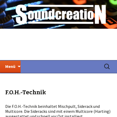
Veranstaltungstechnik und Tonstudio aus
Fürth
Soundcreation
Zum
Suchen
Menü
Inhalt
nach:
springen
F.O.H.-Technik
Die F.O.H.-Technik beinhaltet Mischpult, Siderack und
Multicore. Die Sideracks sind mit einem Multicore (Harting)
ausgestattet und schnell vor Ort installiert.