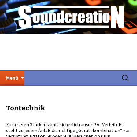
Veranstaltungstechnik und Tonstudio aus
Fürth
Soundcreation
Zum
Suchen
Menü
Inhalt
nach:
springen
Tontechnik
Zu unseren Stärken zählt sicherlich unser P.A.-Verleih. Es
steht zu jedem Anlaß die richtige „Gerätekombination“ zur
Verfügung. Egal ob 50 oder 5000 Besucher, ob Club,