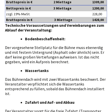
Bruttopreis in €
2
Miettage
1309,00
Nettopreis in €
3
Miettage
1200,00
zzgl. 19% MwSt.
228,00
Bruttopreis in €
3
Miettage
1428,00
Technische Voraussetzungen und Vereinbarungen zum
Ablauf der Veranstaltung:
Bodenbeschaffenheit:
Der vorgesehene Stellplatz für die Bühne muss ebenerdig
und mit festem Untergrund (Asphalt oder ähnlich) sein. Er
darf keine großen Vertiefungen aufweisen. Ist das nicht
gegeben, wird ein Aufpreis berechnet.
Wassertanks
Das Bühnendach wird mit zwei Wassertanks beschwert. Der
Veranstalter verpflichtet sich die Wassertanks
entsprechend zu füllen, sobald das Bühnendach installiert
ist.
Zufahrt und Auf- und Abbau
Der Veranstalter sorgt für die freie Zufahrt (Transporter