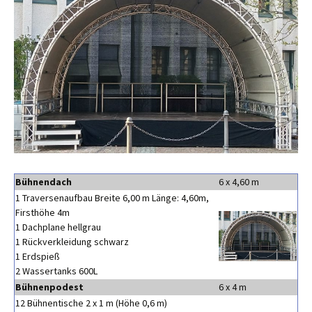
Bühnendach
6 x 4,60 m
1 Traversenaufbau Breite 6,00 m Länge: 4,60m,
Firsthöhe 4m
1 Dachplane hellgrau
1 Rückverkleidung schwarz
1 Erdspieß
2 Wassertanks 600L
Bühnenpodest
6 x 4 m
12 Bühnentische 2 x 1 m (Höhe 0,6 m)